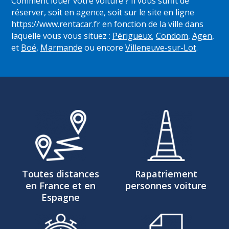
Comment louer votre voiture ? Il vous suffit de
réserver, soit en agence, soit sur le site en ligne
https://www.rentacar.fr
en fonction de la ville dans
laquelle vous vous situez :
Périgueux
,
Condom
,
Agen
,
et
Boé
,
Marmande
ou encore
Villeneuve-sur-Lot
.
Toutes distances
Rapatriement
en France et en
personnes voiture
Espagne