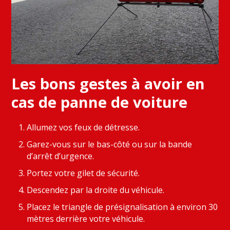
Les bons gestes à avoir en
cas de panne de voiture
Allumez vos feux de détresse.
Garez-vous sur le bas-côté ou sur la bande
d’arrêt d’urgence.
Portez votre gilet de sécurité.
Descendez par la droite du véhicule.
Placez le triangle de présignalisation à environ 30
mètres derrière votre véhicule.