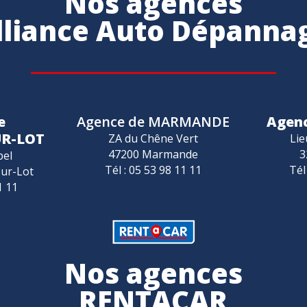
Nos agences
lliance Auto Dépanna
e
Agence de MARMANDE
Agen
UR-LOT
ZA du Chêne Vert
Lie
47200 Marmande
3
bel
Tél : 05 53 98 11 11
Tél
sur-Lot
1 11
Nos agences
RENTACAR