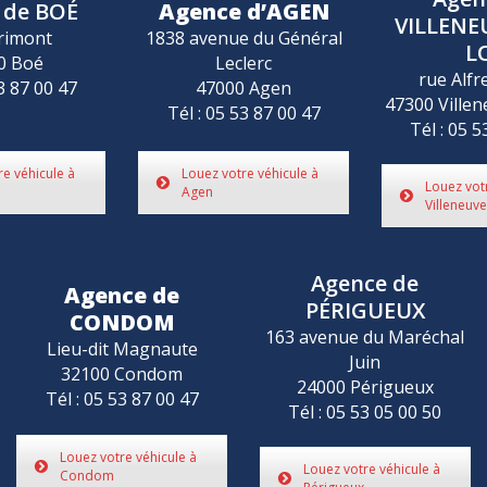
 de BOÉ
Agence d’AGEN
VILLENE
rimont
1838 avenue du Général
L
0 Boé
Leclerc
rue Alfr
53 87 00 47
47000 Agen
47300 Villen
Tél : 05 53 87 00 47
Tél : 05 5
re véhicule à
Louez votre véhicule à
Louez vot
Agen
Villeneuve
Agence de
Agence de
PÉRIGUEUX
CONDOM
163 avenue du Maréchal
Lieu-dit Magnaute
Juin
32100 Condom
24000 Périgueux
Tél : 05 53 87 00 47
Tél : 05 53 05 00 50
Louez votre véhicule à
Louez votre véhicule à
Condom