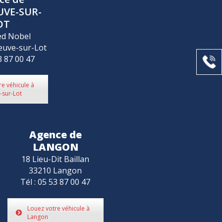
UVE-SUR-
OT
ed Nobel
euve-sur-Lot
3 87 00 47
re véhicule à
-sur-Lot
Agence de
LANGON
18 Lieu-Dit Baillan
33210 Langon
Tél : 05 53 87 00 47
Louez votre véhicule à
Langon