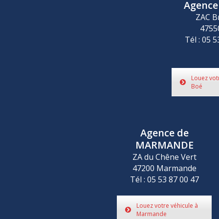
Agence
ZAC B
4755
Tél : 05 
Louez vot
Boé
Agence de
MARMANDE
ZA du Chêne Vert
47200 Marmande
Tél : 05 53 87 00 47
Louez votre véhicule à
Marmande