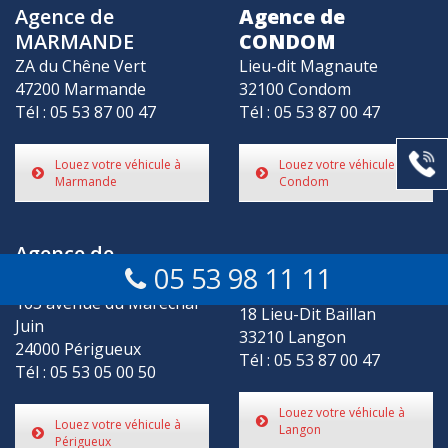
Agence de
Agence de
MARMANDE
CONDOM
ZA du Chêne Vert
Lieu-dit Magnaute
47200 Marmande
32100 Condom
Tél : 05 53 87 00 47
Tél : 05 53 87 00 47
Louez votre véhicule à
Louez votre véhicule à
Marmande
Condom
Agence de
Agence de
05 53 98 11 11
PÉRIGUEUX
LANGON
163 avenue du Maréchal
18 Lieu-Dit Baillan
Juin
33210 Langon
24000 Périgueux
Tél : 05 53 87 00 47
Tél : 05 53 05 00 50
Louez votre véhicule à
Louez votre véhicule à
Langon
Périgueux