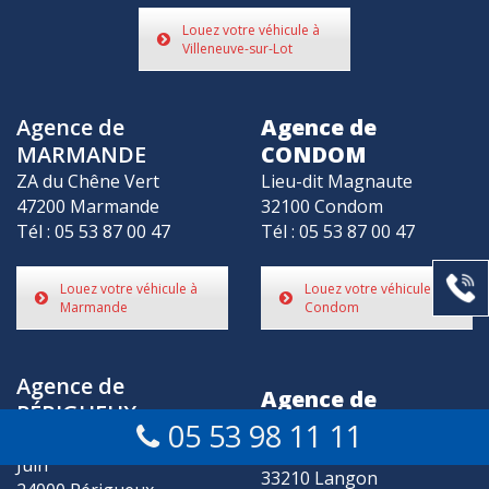
Louez votre véhicule à
Villeneuve-sur-Lot
Agence de
Agence de
MARMANDE
CONDOM
ZA du Chêne Vert
Lieu-dit Magnaute
47200 Marmande
32100 Condom
Tél : 05 53 87 00 47
Tél : 05 53 87 00 47
Louez votre véhicule à
Louez votre véhicule à
Marmande
Condom
Agence de
Agence de
PÉRIGUEUX
LANGON
05 53 98 11 11
163 avenue du Maréchal
18 Lieu-Dit Baillan
Juin
33210 Langon